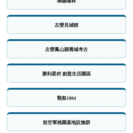
御賜瓊林
左營見城館
左營鳳山縣舊城考古
勝利星村 創意生活園區
戰祭1884
前空軍桃園基地設施群