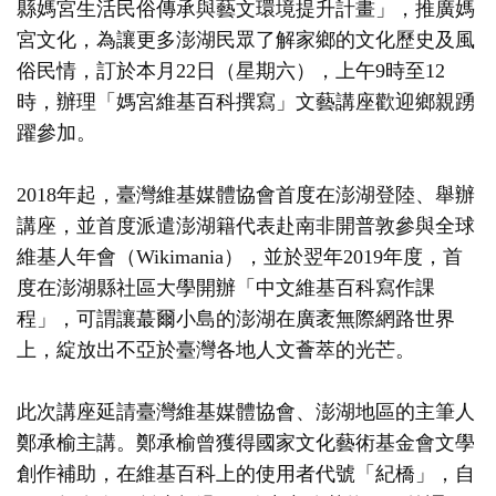
縣媽宮生活民俗傳承與藝文環境提升計畫」，推廣媽
宮文化，為讓更多澎湖民眾了解家鄉的文化歷史及風
俗民情，訂於本月22日（星期六），上午9時至12
時，辦理「媽宮維基百科撰寫」文藝講座歡迎鄉親踴
躍參加。
2018年起，臺灣維基媒體協會首度在澎湖登陸、舉辦
講座，並首度派遣澎湖籍代表赴南非開普敦參與全球
維基人年會（Wikimania），並於翌年2019年度，首
度在澎湖縣社區大學開辦「中文維基百科寫作課
程」，可謂讓蕞爾小島的澎湖在廣袤無際網路世界
上，綻放出不亞於臺灣各地人文薈萃的光芒。
此次講座延請臺灣維基媒體協會、澎湖地區的主筆人
鄭承榆主講。鄭承榆曾獲得國家文化藝術基金會文學
創作補助，在維基百科上的使用者代號「紀橋」，自