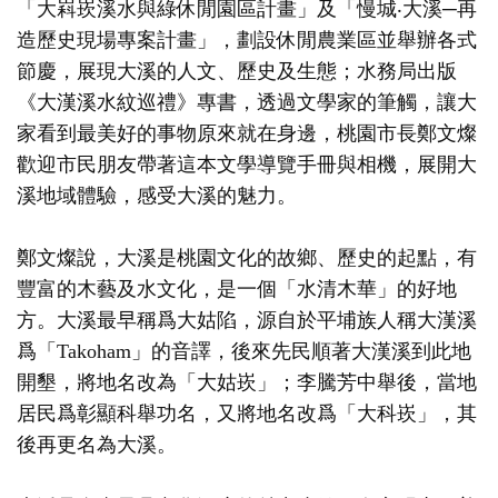
「大嵙崁溪水與綠休閒園區計畫」及「慢城‧大溪─再
造歷史現場專案計畫」，劃設休閒農業區並舉辦各式
節慶，展現大溪的人文、歷史及生態；水務局出版
《大漢溪水紋巡禮》專書，透過文學家的筆觸，讓大
家看到最美好的事物原來就在身邊，桃園市長鄭文燦
歡迎市民朋友帶著這本文學導覽手冊與相機，展開大
溪地域體驗，感受大溪的魅力。
鄭文燦說，大溪是桃園文化的故鄉、歷史的起點，有
豐富的木藝及水文化，是一個「水清木華」的好地
方。大溪最早稱爲大姑陷，源自於平埔族人稱大漢溪
爲「Takoham」的音譯，後來先民順著大漢溪到此地
開墾，將地名改為「大姑崁」；李騰芳中舉後，當地
居民爲彰顯科舉功名，又將地名改爲「大科崁」，其
後再更名為大溪。