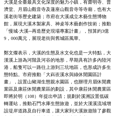
大溪是全臺最具文化深度的魅力小鎮，有齋明寺、普
濟堂、月眉山觀音寺及蓮座山觀音寺等寺廟，也有大
溪老街等歷史建築；市府在大溪成立木藝生態博物
館，展現大溪木製家具、神桌等木藝創作技術；推動
「慢城‧大溪─再造歷史現場專案計畫」，預算約3億
9，000萬元，展現老街與舊城區風華。
鄭文燦表示，大溪的生態及水文化也是一大特點，大
漢溪上游為河階及河谷的地形，早期具有許多內陸河
港，船隻可以一路往上游到三坑地區，也形成許多生
態特點。市府推動「大嵙崁溪水與綠休閒園區計
畫」，設置山豬湖生態親水園區，也辦理月眉休閒農
業區及康莊休閒農業區的劃設，其中康莊休閒農業區
即將於明（108）年提出申請；規劃於溪洲設置低碳
轉運站，推動石門水庫生態旅遊，並於大漢溪流域增
設堤岸道路及自行車道，讓大家到大溪旅遊除了參觀