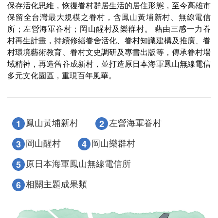
保存活化思維，恢復眷村群居生活的居住形態，至今高雄市
保留全台灣最大規模之眷村，含鳳山黃埔新村、無線電信
所；左營海軍眷村；岡山醒村及樂群村。 藉由三感一力眷
村再生計畫，持續修繕眷舍活化、眷村知識建構及推廣、眷
村環境藝術教育、眷村文史調研及專書出版等，傳承眷村場
域精神，再造舊眷成新村，並打造原日本海軍鳳山無線電信
多元文化園區，重現百年風華。
1
2
鳳山黃埔新村
左營海軍眷村
3
4
岡山醒村
岡山樂群村
5
原日本海軍鳳山無線電信所
6
相關主題成果類