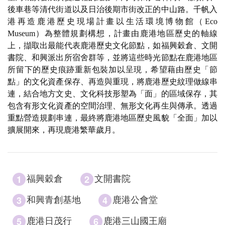
後車巷等清代街道以及日治後期市街改正的中山路。千帆入
港再造鹿港歷史現場計畫以生活環境博物館（Eco
Museum）為整體規劃構想，計畫由鹿港地區歷史的軸線
上，擷取出最能代表鹿港歷史文化節點，如福興穀倉、文開
書院、和興派出所宿舍群等，並將這些時光節點在鹿港地區
所留下的歷史痕跡重新包裝加以呈現，希望藉由歷史「節
點」的文化資產保存、再造與重現，將鹿港歷史紋理做線串
連，結合地方文史、文化科技形塑為「面」的區域保存，其
包含有形文化資產的空間治理、無形文化再生與傳承。透過
重點營造規劃串連，最終將鹿港地區歷史風貌「全面」加以
擴展開來，再現鹿港繁華歲月。
1
2
福興穀倉
文開書院
3
4
和興青創基地
鹿港公會堂
5
6
鹿港日茂行
鹿港三山國王廟