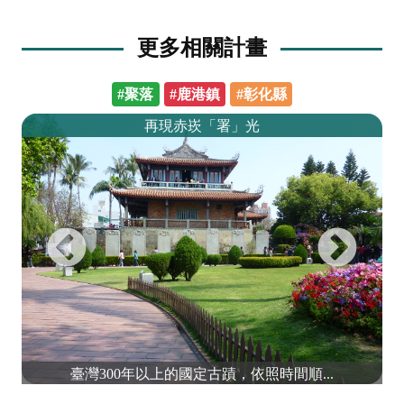
更多相關計畫
#聚落
#鹿港鎮
#彰化縣
再現赤崁「署」光
臺灣300年以上的國定古蹟，依照時間順...