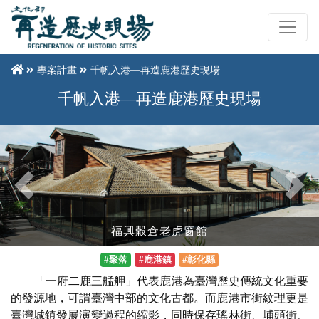
專案計畫
千帆入港—再造鹿港歷史現場
千帆入港—再造鹿港歷史現場
Previous
Next
福興穀倉老虎窗館
#聚落
#鹿港鎮
#彰化縣
「一府二鹿三艋舺」代表鹿港為臺灣歷史傳統文化重要
的發源地，可謂臺灣中部的文化古都。而鹿港市街紋理更是
臺灣城鎮發展演變過程的縮影，同時保存瑤林街、埔頭街、