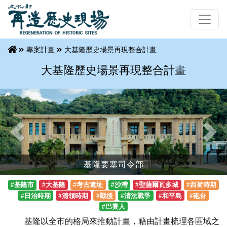
專案計畫
大基隆歷史場景再現整合計畫
大基隆歷史場景再現整合計畫
Previous
Next
基隆要塞司令部
#基隆市
#大基隆
#考古遺址
#沙灣
#聖薩爾瓦多城
#西荷時期
#日治時期
#清領時期
#戰後
#清法戰爭
#和平島
#砲台
#巴賽人
基隆以全市的格局來推動計畫，藉由計畫梳理各區域之