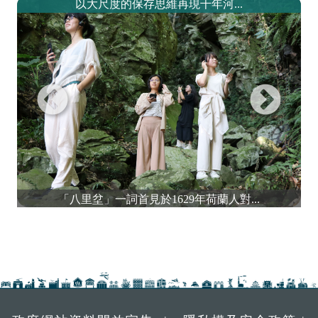
以大尺度的保存思維再現千年河...
「八里坌」一詞首見於1629年荷蘭人對...