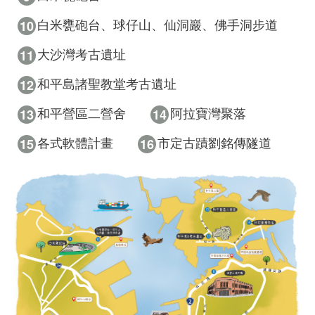
10
白米甕砲台、球仔山、仙洞巖、佛手洞步道
11
大沙灣考古遺址
12
和平島諸聖教堂考古遺址
13
14
和平營區二營舍
阿拉寶灣聚落
15
16
各式軟體計畫
市定古蹟劉銘傳隧道