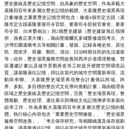
歷史脈絡及歷史記憶空間，由具象的歷史空間，作為承載大
基隆四百年來多層次歷史記憶的載體。大基隆歷史場景再現
計畫修復之重要歷史記憶空間包含：修復4個市定古蹟（基
隆市定古蹟基隆要塞司令官邸、要塞司令部校官眷舍、要塞
司令部、白米甕砲台）與2個歷史建築（歷史建築旭丘指揮
所、漁會正濱大樓），藉由聖薩爾瓦多城暨修道院考古、大
沙灣石圍遺構考古等相關計畫，發掘、記錄各種史前、原住
民、西班牙、荷蘭、鄭氏、清治、日治時期住民的生活遺留
等；此外，歷史場景服務空間改善與西岸步道環境整修、營
區遷建計畫以及城市景觀再造等工程提升硬體空間環境品
質，讓基隆過往記憶，得以在當代的城市空間重新再現、流
動與串聯。 大基隆歷史場景再現整合計畫係以跨域、跨
界、多點、多目標的整合式文化導向推動計畫，藉由梳理各
區域之歷史脈絡及歷史記憶空間，完善「歷史場景再現」整
體風貌、歷史紋理、遺址展示與傳統文化記憶傳承等多面向
組串工作，作為承載大基隆四百年來多層次歷史記憶的載
體。執行核心內容包含「重要歷史空間修復」、「歷史場景
服務空間改善」、「考古保存研究」等相關維護及保存規劃
措施，讓基隆過往記憶，得以在當代城市空間重新再現與流