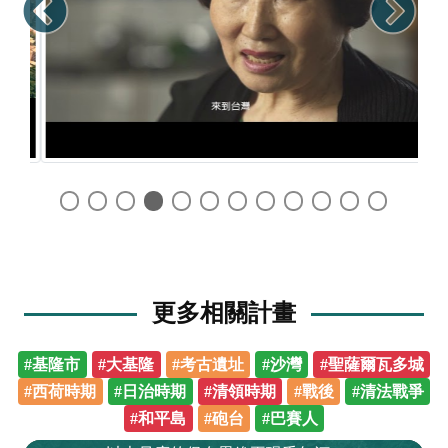
更多相關計畫
#基隆市
#大基隆
#考古遺址
#沙灣
#聖薩爾瓦多城
#西荷時期
#日治時期
#清領時期
#戰後
#清法戰爭
#和平島
#砲台
#巴賽人