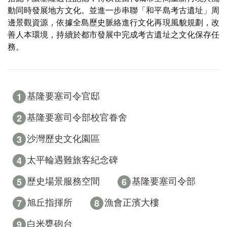
動同時發展地方文化。並進一步串聯「和平島考古遺址」周
邊景觀資源，依據全島歷史脈絡進行文化再現風貌規劃，改
善人本環境，持續於都市發展中完成考古遺址之文化保存任
務。
1
基隆要塞司令官邸
2
基隆要塞司令部校官眷舍
3
沙灣歷史文化園區
4
太平輪遇難旅客紀念碑
5
6
歷史場景服務空間
基隆要塞司令部
7
8
旭丘指揮所
漁會正濱大樓
9
白米甕砲台